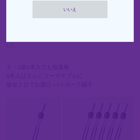
いいえ
先端径は0.5mm、1.0mm、1.5mmの3種類、
全長は180mm、210mm、230mmの3種類、
9種類のバイポーラ鑷子をご用意。
マイクロからマクロ下の手術に対応したあらゆるサイズをご用意しま
した。
６：1箱1本入でも低価格
5本入はさらにリーズナブルに
最短２日でお届け バイポーラ鑷子