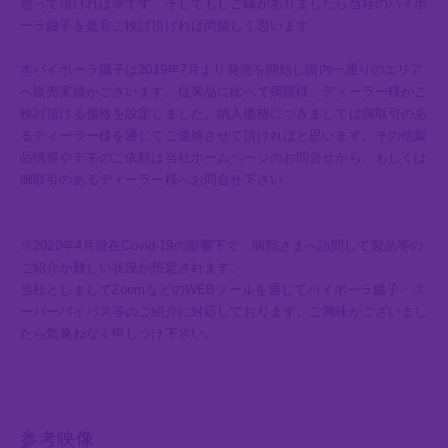
思って頂ければ幸です。そしてもしご縁がありましたら当社のバイポ
ーラ鑷子を是非ご検討頂ければ尚嬉しく思います。
本バイポーラ鑷子は2019年7月より発売を開始し国内一通りのエリア
へ販売実績がございます。従来品に比べて病院様、ディーラー様がご
検討頂ける価格を設定しました。納入価格につきましては御取引のあ
るディーラー様を通じてご連絡させて頂ければと思います。その他製
品情報やデモのご依頼は当社ホームページのお問合せから、もしくは
御取引のあるディーラー様へお問合せ下さい。
※2020年4月現在Covid-19の影響下で、病院さまへ訪問して製品等の
ご紹介が難しい状況が想定されます。
当社としましてZoomなどのWEBツールを通じてバイポーラ鑷子・ス
ーパーバイパス等のご紹介に対応しております。ご興味がございまし
たら気兼ねなく申しつけ下さい。
参考映像