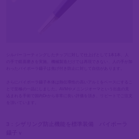
シルバーコーティングしたチップに対して仕上げとして1本1本、人
の手で鏡面磨きを実施。機械製造だけでは再現できない、人の手が加
わったバイポーラ鑷子は焦げ付き防止に対して自信があります。
さらにバイポーラ鑷子本体は熱伝導性の高いアルミをベースにするこ
とで至極の一品にしました。AVMやメニンジオーマという出血の見
込まれる手術で国内Drから非常に良い評価を頂き、リピートでご注文
を頂いています。
3：シザリング防止機能を標準装備 バイポーラ
鑷子ｖ