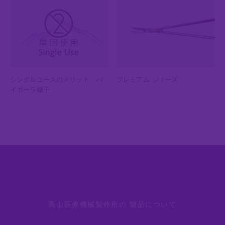
シングルユースのメリット バ
プレミアム シリーズ
イポーラ鑷子
バイポーラ鑷子(外科手術)、脳外科手術器械、スーパーバイパ
スならTAKAYAMA Instrument
高山医療機械製作所の 製品について