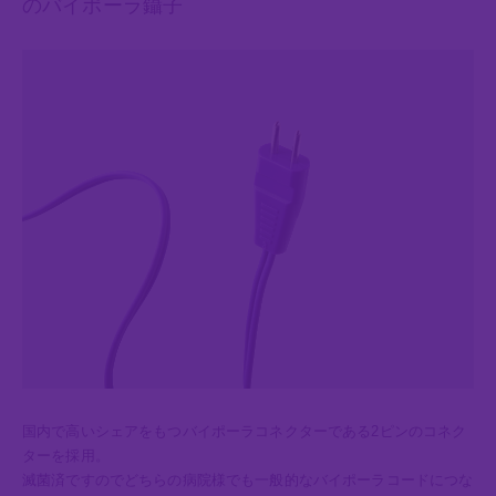
のバイポーラ鑷子
バイポーラ鑷子(外科手
術)
TOP
製品一覧
会社概要
企業理念
国内で高いシェアをもつバイポーラコネクターである2ピンのコネク
ターを採用。
Dr's VOICE
滅菌済ですのでどちらの病院様でも一般的なバイポーラコードにつな